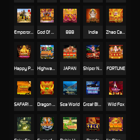
Emperor Gate
God Of Wealth
888
India
Zhao Cai Jin Bao
Happy Prosperous
Highway King
JAPAN
Striper Night
FORTUNE
SAFARI Heat
Dragon Gold
Sea World
Great Blue
Wild Fox