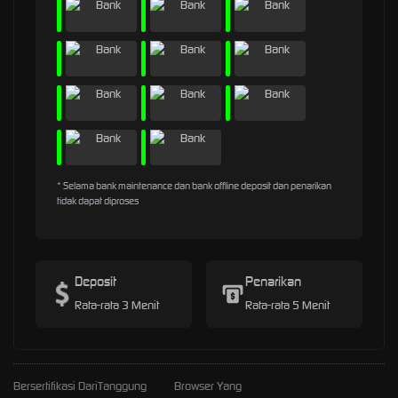
* Selama bank maintenance dan bank offline deposit dan penarikan
tidak dapat diproses
Deposit
Penarikan
Rata-rata 3 Menit
Rata-rata 5 Menit
Bersertifikasi Dari
Tanggung
Browser Yang