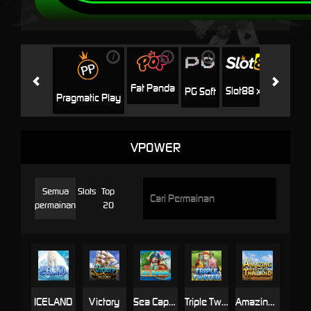
i
i
i
i
i
Facha
Fat Panda
Slot88 x PP
PG Soft
Pragmatic Play
VPOWER
Semua
Slots
Top
permainan
20
ICELAND
Victory
Sea Captain
Triple Twister
Amazing Thailand