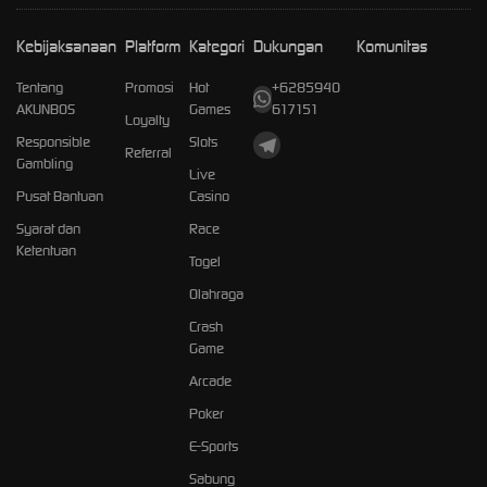
Kebijaksanaan
Platform
Kategori
Dukungan
Komunitas
Tentang
Promosi
Hot
+6285940
AKUNBOS
Games
617151
Loyalty
Responsible
Slots
Referral
Gambling
Live
Pusat Bantuan
Casino
Syarat dan
Race
Ketentuan
Togel
Olahraga
Crash
Game
Arcade
Poker
E-Sports
Sabung