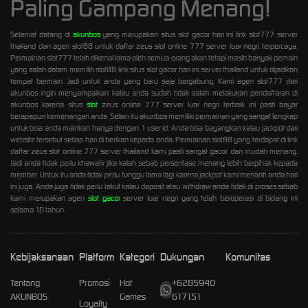
Paling Gampang Menang!
Selamat datang di
akunbos
yang merupakan situs slot gacor hari ini link slot777 server
thailand dan agen slot88 untuk daftar zeus slot online 777 server luar negri terpercaya.
Permainan slot777 telah dikenal lama oleh semua orang akan tetapi masih banyak pemain
yang salah dalam memilih slot88 link situs slot gacor hari ini server thailand untuk dijadikan
tempat bermain. Jadi untuk anda yang baru saja bergabung, Kami agen slot777 dari
akunbos ingin menyampaikan kalau anda sudah tidak salah melakukan pendaftaran di
akunbos karena situs
slot
zeus online 777 server luar negri terbaik ini pasti bayar
berapapun kemenangan anda. Selain itu akunbos memiliki permainan yang sangat lengkap
untuk bisa anda mainkan hanya dengan 1 user id. Anda bisa bayangkan kalau jackpot dari
website tersebut setiap hari di berikan kepada anda. Permainan slot88 yang terdapat di link
daftar zeus slot online 777 server thailand kami pasti sangat gacor dan mudah menang.
Jadi anda tidak perlu khawatir jika kalah sebab persentase menang lebih berpihak kepada
member. Untuk itu anda tidak perlu tunggu lama lagi karena jackpot kami menanti anda hari
ini juga. Anda juga tidak perlu takut kalau deposit atau withdraw anda tidak di proses sebab
kami merupakan agen
slot gacor
server luar negri yang telah beroperasi di bidang ini
selama 10 tahun.
Kebijaksanaan
Platform
Kategori
Dukungan
Komunitas
Tentang
Promosi
Hot
+6285940
AKUNBOS
Games
617151
Loyalty