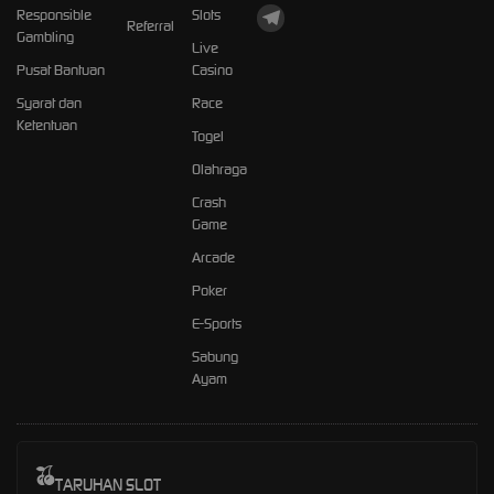
Responsible
Slots
Referral
Gambling
Live
Pusat Bantuan
Casino
Syarat dan
Race
Ketentuan
Togel
Olahraga
Crash
Game
Arcade
Poker
E-Sports
Sabung
Ayam
TARUHAN SLOT