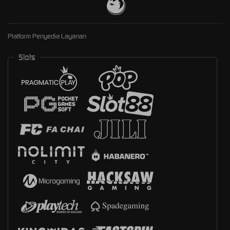
Platform Penyedia Layanan
Slots