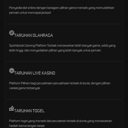
Penyedia slot online dengan beragam pilihan game menarik yang memudahkan
pemain untuk mencapai jackpot
TARUHAN OLAHRAGA
Sportsbook Gaming Platform Terbaik menawarkan lebih banyak game, odds yang
lebih tinggi, dan menyediakan pilihan yang lebih banyak untuk pemain.
TARUHAN LIVE KASINO
Platform Pilihan bagi perusahaan-perusahaan terbaik di dunia, dengan pilihan
variasi game terbanyak
TARUHAN TOGEL
Platform togel yang menarik dari perusahan terbaik di dunia yang menawarkan
hadiah kemenangan besar