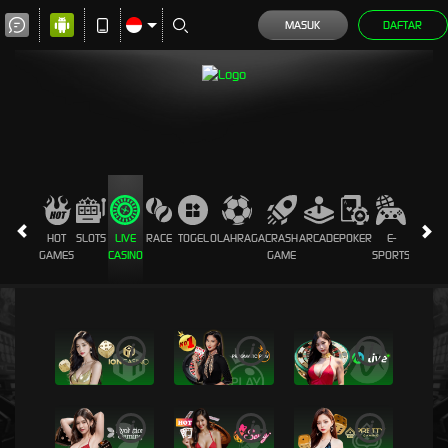
MASUK
DAFTAR
HOT
SLOTS
LIVE
RACE
TOGEL
OLAHRAGA
CRASH
ARCADE
POKER
E-
SABUN
GAMES
CASINO
GAME
SPORTS
AYAM
i
i
i
i
i
i