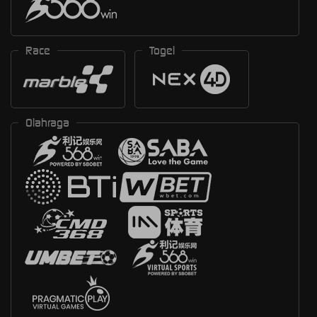
Race
Togel
Olahraga